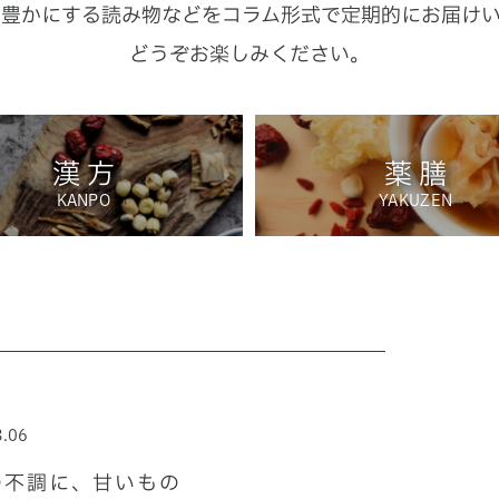
り豊かにする読み物などを
コラム形式で定期的にお届け
どうぞお楽しみください。
漢 方
薬 膳
KANPO
YAKUZEN
3.06
の不調に、甘いもの