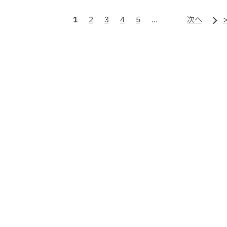
1
2
3
4
5
...
次へ