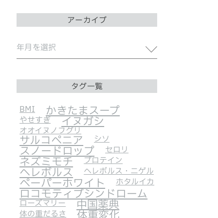
アーカイブ
タグ一覧
BMI
かきたまスープ
やせすぎ
イヌガシ
オオイヌノフグリ
サルコペニア
シソ
スノードロップ
セロリ
ネズミモチ
プロテイン
ヘレボルス
ヘレボルス・ニゲル
ペーパーホワイト
ホタルイカ
ロコモティブシンドローム
ローズマリー
中国薬典
体の重だるさ
体重変化