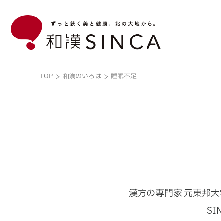
TOP
和漢のいろは
睡眠不足
和漢のいろは
企業情報
ブランド
こだわり素材
和漢のいろはトップ
企業情報トップ
ブランドトップ
漢方の専門家 元東邦大
S