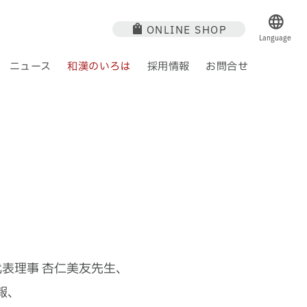
ONLINE SHOP
Language
ニュース
和漢のいろは
採用情報
お問合せ
ジ
 方
通販商品一覧
研究活動
沿革
薬 膳
社会への取り組み
モニター募集
卸商品一覧
アクセス
表理事 杏仁美友先生、
報、