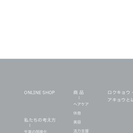
ONLINE SHOP
商 品
ロクキョウ
アキョウと
ヘアケア
休息
私たちの考え方
美容
活力支援
生薬の国産化