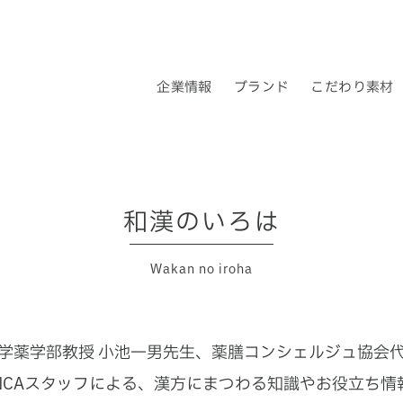
企業情報
ブランド
こだわり素材
企業理念
ブランドについて
ロクキョウ・アキョウとは
ロクキョウ＆アキョウ
会社概要
トップメッセー
漢
和漢のいろは
Wakan no iroha
学薬学部教授 小池一男先生、
薬膳コンシェルジュ協会代
INCAスタッフによる、
漢方にまつわる知識やお役立ち情