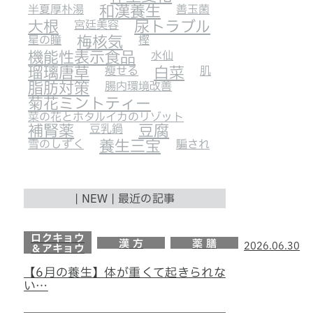
半夏厚朴湯
和漢養生
善玉菌
大根
宮廷美容
尿トラブル
星の瞳
梅核気
樫
機能性表示食品
水仙
瑠璃唐草
瘦せる
白菜
肌
脂肪対策
腸内環境改善
菊花ミントティー
菜の花とホタルイカのリゾット
補腎薬
豆乳鍋
豆腐
雪のしずく
養生三宝
騙され
| NEW | 最近の記事
ロクキョウ
漢 方
薬 膳
2026.06.30
＆アキョウ
【6月の養生】体が重くて起きられな
い…