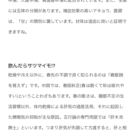
中湯、大建中湯、黄耆建中湯に配合されています。また、生薬
には五味の分類があります。補血効果の高いアキョウ、鹿膠
は、「甘」の類別に属しています。甘味は造血に良いと証明で
きますね。
飲んだらサツマイモ!?
乾燥や冷え以外に、春先の不調で良く知られるのは「春眠暁
を覚えず」です。中国では、春困秋乏(春は眠くて秋は疲れや
すい)ということわざもあります。春の眠さは、睡眠不足の生
活習慣以外、体内乾燥による肝気の過度活発、それに起因し
た脾陽気の抑制が主な原因。五行論の専門用語では「肝木克
脾土」といいます。つまり肝気が失調して亢進すると、肝と相