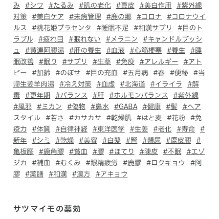
み
#シワ
#たるみ
#肌の老化
#真皮
#美白作用
#紫外線
対策
#美白ケア
#未病管理
#鹿の郷
#コロナ
#コロナウイ
ルス
#桃花姫プラセンタ
#睡眠不足
#和漢サプリ
#目のト
ラブル
#疲れ目
#眠れない
#メラニン
#キャンドルブッシ
ュ
#黄連阿膠湯
#肝の養生
#血液
#心筋梗塞
#養生
#睡
眠改善
#眠り
#サプリ
#生薬
#免疫
#アレルギー
#アト
ピー
#加齢
#のぼせ
#目の充血
#五月病
#春
#便秘
#当
帰生姜羊肉湯
#冷え対策
#血虚
#北海道
#イライラ
#解
毒
#更年期
#バランス
#肝
#ホルモンバランス
#紫外線
#風邪
#ミカン
#偽物
#鼻水
#GABA
#健康
#髪
#ヘア
スタイル
#若さ
#カサカサ
#乾燥肌
#はと麦
#花粉
#免
疫力
#体質
#自律神経
#東洋医学
#生姜
#老化
#寿命
#
新年
#シミ
#乾燥
#美容
#白髪
#腎
#頻尿
#鹿皮膠
#
亀板膠
#鹿角膠
#貧血
#膠
#ほてり
#陳皮
#不眠
#エゾ
ジカ
#補血
#むくみ
#眼精疲労
#鹿膠
#ロクキョウ
#阿
膠
#薬膳
#和漢
#漢方
#アキョウ
サツマイモの薬効