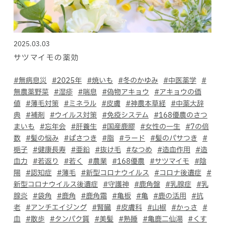
2025.03.03
サツマイモの薬効
ホールディングス サイト
#無病息災
#2025年
#焼いも
#冬のかゆみ
#中医薬学
#
無農薬野菜
#湿疹
#喘息
#偽物アキョウ
#アキョウの価
Language
値
#薄毛対策
#ミネラル
#皮膚
#神農本草経
#中薬大辞
典
#補剤
#ウイルス対策
#免疫システム
#168優農のさつ
まいも
#忘年会
#肝養生
#国産鹿膠
#女性の一生
#7の倍
数
#髪の悩み
#ぱさつき
#脂
#ラード
#髪のパサつき
#
梔子
#健康長寿
#亜鉛
#抜け毛
#なつめ
#造血作用
#造
血力
#若返り
#若く
#農業
#168優農
#サツマイモ
#陰
陽
#認知症
#薄毛
#新型コロナウイルス
#コロナ後遺症
#
新型コロナウイルス後遺症
#守護神
#鹿角盤
#乳腺症
#乳
腺炎
#袋角
#鹿角
#鹿角霜
#亀板
#亀
#鹿の活用
#抗
老
#アンチエイジング
#腎臓
#皮膚科
#山椒
#かっさ
#
血
#散歩
#タンパク質
#美髪
#熟睡
#亀鹿二仙湯
#くす