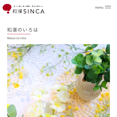
menu
企業情報
和漢のいろは
Wakan no iroha
ブランド
こだわり素材
ニュース
和漢のいろは
採用情報
お問合せ