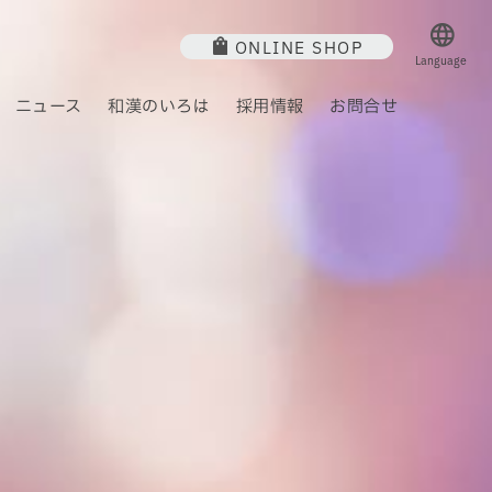
ONLINE SHOP
Language
ニュース
和漢のいろは
採用情報
お問合せ
ジ
 方
通販商品一覧
研究活動
沿革
薬 膳
社会への取り組み
モニター募集
卸商品一覧
アクセス