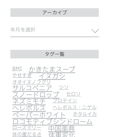
アーカイブ
タグ一覧
BMI
かきたまスープ
やせすぎ
イヌガシ
オオイヌノフグリ
サルコペニア
シソ
スノードロップ
セロリ
ネズミモチ
プロテイン
ヘレボルス
ヘレボルス・ニゲル
ペーパーホワイト
ホタルイカ
ロコモティブシンドローム
ローズマリー
中国薬典
体の重だるさ
体重変化