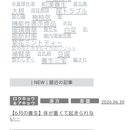
半夏厚朴湯
和漢養生
善玉菌
大根
宮廷美容
尿トラブル
星の瞳
梅核気
樫
機能性表示食品
水仙
瑠璃唐草
瘦せる
白菜
肌
脂肪対策
腸内環境改善
菊花ミントティー
菜の花とホタルイカのリゾット
補腎薬
豆乳鍋
豆腐
雪のしずく
養生三宝
騙され
| NEW | 最近の記事
ロクキョウ
漢 方
薬 膳
2026.06.30
＆アキョウ
【6月の養生】体が重くて起きられな
い…