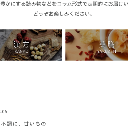
り豊かにする読み物などを
コラム形式で定期的にお届け
どうぞお楽しみください。
漢 方
薬 膳
KANPO
YAKUZEN
3.06
の不調に、甘いもの