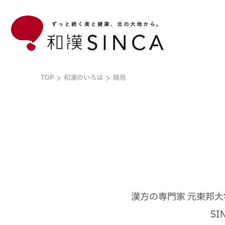
TOP
和漢のいろは
喘息
和漢のいろは
企業情報
ブランド
こだわり素材
和漢のいろはトップ
企業情報トップ
ブランドトップ
漢方の専門家 元東邦大
S