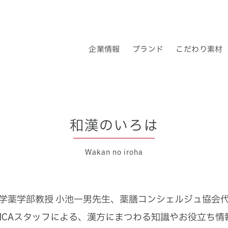
企業情報
ブランド
こだわり素材
企業理念
ブランドについて
ロクキョウ・アキョウとは
ロクキョウ＆アキョウ
会社概要
トップメッセー
漢
和漢のいろは
Wakan no iroha
学薬学部教授 小池一男先生、
薬膳コンシェルジュ協会代
INCAスタッフによる、
漢方にまつわる知識やお役立ち情