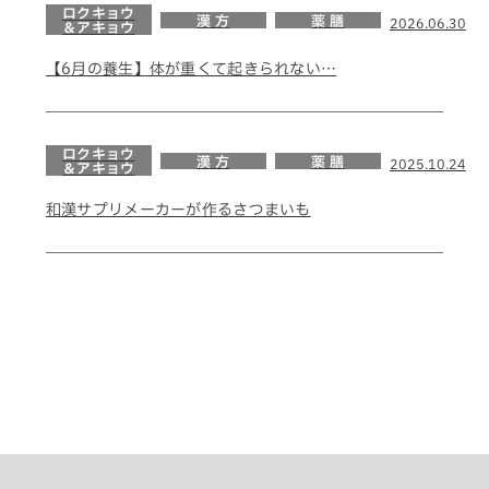
ロクキョウ
漢 方
薬 膳
2026.06.30
＆アキョウ
【6月の養生】体が重くて起きられない…
ロクキョウ
漢 方
薬 膳
2025.10.24
＆アキョウ
和漢サプリメーカーが作るさつまいも