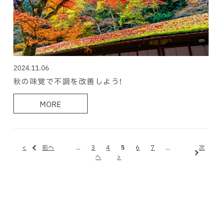
2024.11.06
秋の味覚で不調を改善しよう!
MORE
<
前へ
...
3
4
5
6
7
...
次
へ
>