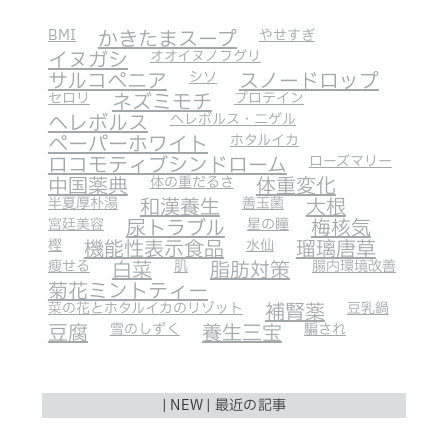
BMI
かきたまスープ
やせすぎ
イヌガシ
オオイヌノフグリ
サルコペニア
シソ
スノードロップ
セロリ
ネズミモチ
プロテイン
ヘレボルス
ヘレボルス・ニゲル
ペーパーホワイト
ホタルイカ
ロコモティブシンドローム
ローズマリー
中国薬典
体の重だるさ
体重変化
半夏厚朴湯
和漢養生
善玉菌
大根
宮廷美容
尿トラブル
星の瞳
梅核気
樫
機能性表示食品
水仙
瑠璃唐草
瘦せる
白菜
肌
脂肪対策
腸内環境改善
菊花ミントティー
菜の花とホタルイカのリゾット
補腎薬
豆乳鍋
豆腐
雪のしずく
養生三宝
騙され
| NEW | 最近の記事