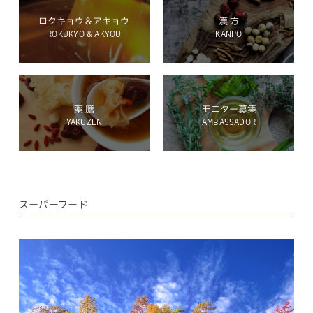
ロクキョウ＆アキョウ
漢 方
ROKUKYO & AKYOU
KANPO
ホールディングス サイト
薬 膳
モニター募集
YAKUZEN
AMBASSADOR
Language
スーパーフード