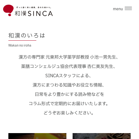
menu
企業情報
和漢のいろは
Wakan no iroha
ブランド
漢方の専門家 元東邦大学薬学部教授 小池一男先生、
こだわり素材
薬膳コンシェルジュ協会代表理事 杏仁美友先生、
SINCAスタッフによる、
ニュース
漢方にまつわる知識やお役立ち情報、
日常をより豊かにする読み物などを
和漢のいろは
コラム形式で定期的にお届けいたします。
どうぞお楽しみください。
採用情報
お問合せ