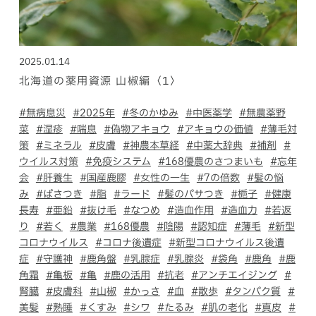
2025.01.14
北海道の薬用資源 山椒編〈1〉
ホールディングス サイト
#無病息災
#2025年
#冬のかゆみ
#中医薬学
#無農薬野
菜
#湿疹
#喘息
#偽物アキョウ
#アキョウの価値
#薄毛対
Language
策
#ミネラル
#皮膚
#神農本草経
#中薬大辞典
#補剤
#
ウイルス対策
#免疫システム
#168優農のさつまいも
#忘年
会
#肝養生
#国産鹿膠
#女性の一生
#7の倍数
#髪の悩
み
#ぱさつき
#脂
#ラード
#髪のパサつき
#梔子
#健康
長寿
#亜鉛
#抜け毛
#なつめ
#造血作用
#造血力
#若返
り
#若く
#農業
#168優農
#陰陽
#認知症
#薄毛
#新型
コロナウイルス
#コロナ後遺症
#新型コロナウイルス後遺
症
#守護神
#鹿角盤
#乳腺症
#乳腺炎
#袋角
#鹿角
#鹿
角霜
#亀板
#亀
#鹿の活用
#抗老
#アンチエイジング
#
腎臓
#皮膚科
#山椒
#かっさ
#血
#散歩
#タンパク質
#
美髪
#熟睡
#くすみ
#シワ
#たるみ
#肌の老化
#真皮
#