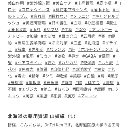
美白作用
#紫外線対策
#美白ケア
#未病管理
#鹿の郷
#コ
ロナ
#コロナウイルス
#桃花姫プラセンタ
#睡眠不足
#目
のトラブル
#疲れ目
#眠れない
#メラニン
#キャンドルブ
ッシュ
#黄連阿膠湯
#肝の養生
#血液
#心筋梗塞
#養生
#睡眠改善
#眠り
#サプリ
#生薬
#免疫
#アレルギー
#
アトピー
#加齢
#のぼせ
#目の充血
#五月病
#春
#便
秘
#当帰生姜羊肉湯
#冷え対策
#血虚
#北海道
#イライ
ラ
#解毒
#更年期
#バランス
#肝
#ホルモンバランス
#
紫外線
#風邪
#ミカン
#偽物
#鼻水
#GABA
#健康
#
髪
#ヘアスタイル
#若さ
#カサカサ
#乾燥肌
#はと麦
#
花粉
#免疫力
#体質
#自律神経
#東洋医学
#生姜
#老
化
#寿命
#新年
#シミ
#乾燥
#美容
#白髪
#腎
#頻尿
#鹿皮膠
#亀板膠
#鹿角膠
#貧血
#膠
#ほてり
#陳皮
#
不眠
#エゾジカ
#補血
#むくみ
#眼精疲労
#鹿膠
#ロク
キョウ
#阿膠
#薬膳
#和漢
#漢方
#アキョウ
北海道の薬用資源 山椒編〈1〉
皆様、こんにちは。
Dr.Tei Ken
です。北海道医療大学の堀田清