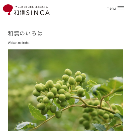
menu
企業情報
和漢のいろは
Wakan no iroha
ブランド
こだわり素材
ニュース
和漢のいろは
採用情報
お問合せ