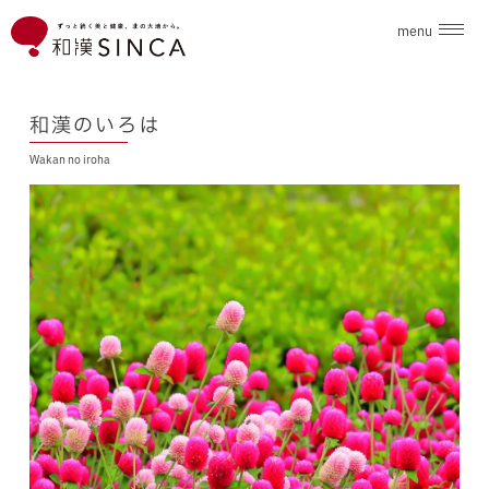
menu
企業情報
和漢のいろは
Wakan no iroha
ブランド
こだわり素材
ニュース
和漢のいろは
採用情報
お問合せ