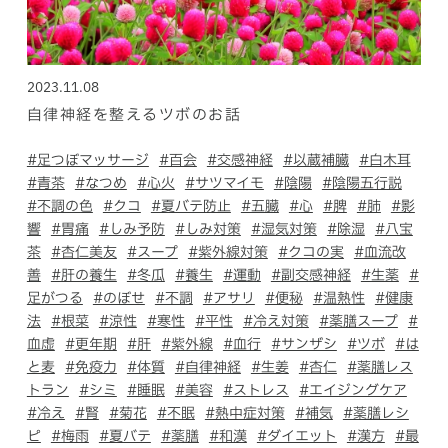
2023.11.08
自律神経を整えるツボのお話
ホールディングス サイト
#足つぼマッサージ
#百会
#交感神経
#以蔵補臓
#白木耳
#青茶
#なつめ
#心火
#サツマイモ
#陰陽
#陰陽五行説
Language
#不調の色
#クコ
#夏バテ防止
#五臓
#心
#脾
#肺
#影
響
#胃痛
#しみ予防
#しみ対策
#湿気対策
#除湿
#八宝
茶
#杏仁美友
#スープ
#紫外線対策
#クコの実
#血流改
善
#肝の養生
#冬瓜
#養生
#運動
#副交感神経
#生薬
#
足がつる
#のぼせ
#不調
#アサリ
#便秘
#温熱性
#健康
法
#根菜
#涼性
#寒性
#平性
#冷え対策
#薬膳スープ
#
血虚
#更年期
#肝
#紫外線
#血行
#サンザシ
#ツボ
#は
と麦
#免疫力
#体質
#自律神経
#生姜
#杏仁
#薬膳レス
トラン
#シミ
#睡眠
#美容
#ストレス
#エイジングケア
#冷え
#腎
#菊花
#不眠
#熱中症対策
#補気
#薬膳レシ
ピ
#梅雨
#夏バテ
#薬膳
#和漢
#ダイエット
#漢方
#最