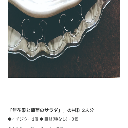
「無花果と葡萄のサラダ」」の材料 2人分
●イチジク…1個 ● 巨峰(種なし)…3個