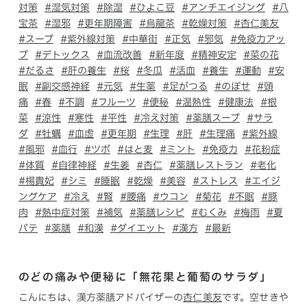
対策
#湿気対策
#除湿
#ひよこ豆
#アンチエイジング
#八
宝茶
#湿邪
#更年期障害
#烏龍茶
#乾燥対策
#杏仁美友
#スープ
#紫外線対策
#中華街
#正気
#邪気
#免疫力アッ
プ
#デトックス
#血流改善
#新年度
#精神安定
#菜の花
#だるさ
#肝の養生
#桜
#冬瓜
#活血
#養生
#運動
#安
眠
#副交感神経
#元気
#生薬
#足がつる
#のぼせ
#頭
痛
#春
#不調
#フルーツ
#便秘
#温熱性
#健康法
#根
菜
#涼性
#寒性
#平性
#冷え対策
#薬膳スープ
#サラ
ダ
#牡蠣
#血虚
#更年期
#生理
#肝
#生理痛
#紫外線
#風邪
#血行
#ツボ
#はと麦
#ミント
#免疫力
#花粉症
#体質
#自律神経
#生姜
#杏仁
#薬膳レストラン
#老化
#楊貴妃
#シミ
#睡眠
#乾燥
#美容
#ストレス
#エイジ
ングケア
#冷え
#腎
#腰痛
#ウコン
#菊花
#不眠
#豚
肉
#熱中症対策
#補気
#薬膳レシピ
#むくみ
#梅雨
#夏
バテ
#薬膳
#和漢
#ダイエット
#漢方
#最新
のどの痛みや便秘に「無花果と葡萄のサラダ」
こんにちは、漢方薬膳アドバイザーの
杏仁美友
です。空せきや