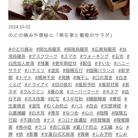
2024.10.02
のどの痛みや便秘に「無花果と葡萄のサラダ」
ホールディングス サイト
#のどの痛み
#閩北烏龍茶
#閩南烏龍茶
#広東烏龍茶
#台
湾烏龍茶
#デスクワーク
#スマホ
#ウォーキング
#五労
#
Language
白虎加人参湯
#残暑
#更年期症状
#配伍
#すいか
#ハニー
サラダ
#ハチミツ
#湿気
#陰陽五行
#陰陽バランス
#新学
期
#トマト
#精神不安
#発陳
#梅干し
#口の渇き
#白き
くらげ
#ドライアイ
#目の疲れ
#風邪予防
#風邪対策
#長
ネギ
#クルクミン
#桑の実
#スーパーフード
#キヌア
#血
行不良
#冷え改善
#紅花
#スギ花粉
#睡眠障害
#寒邪
#
生姜焼き
#温性
#むくみ防止
#ハス
#百会
#交感神経
#
以蔵補臓
#白木耳
#青茶
#なつめ
#心火
#陰陽
#陰陽五
行説
#不調の色
#ナス
#コロナ後遺症
#味覚障害
#嗅覚障
害
#熱中症
#クコ
#杏仁豆腐
#夏バテ防止
#五臓
#心
#
脾
#肺
#影響
#半夏白朮天麻湯
#胃痛
#しみ予防
#しみ