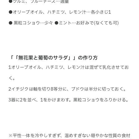
●クルミ、ブルーチーズ…適量
●オリーブオイル、ハチミツ、レモン汁…各小さじ1
● 黒粒コショウ…少々 ●ミント…お好みで(なくても可)
「「無花果と葡萄のサラダ」」の作り方
1オリーブオイル、ハチミツ、レモン汁は混ぜて乳化させてお
く。
2イチジクは軸を切り8等分に、ブドウは半分に切っておく。
3器に2を並べ、1をかけまわす。黒粒コショウをふりかける。
※平性…体を冷やしすぎず、温めすぎない穏やかな性質の食材