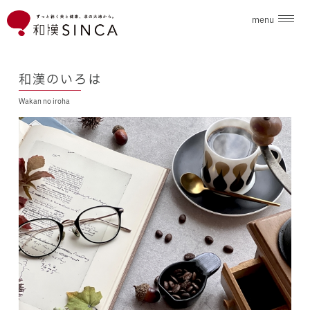
menu
企業情報
和漢のいろは
Wakan no iroha
ブランド
こだわり素材
ニュース
和漢のいろは
採用情報
お問合せ