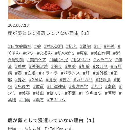
2023.07.18
鹿が薬として浸透していない理由【1】
ホールディングス サイト
#日本薬局方
#薬
#鹿の活用
#抗老
#腎臓
#血
#熟睡
#
くすみ
#シワ
#たるみ
#肌の老化
#真皮
#美白作用
#紫
Language
外線対策
#美白ケア
#睡眠不足
#眠れない
#メラニン
#血
液
#養生
#睡眠改善
#眠り
#生薬
#加齢
#のぼせ
#五月
病
#春
#血虚
#イライラ
#バランス
#肝
#紫外線
#風
邪
#鼻水
#GABA
#健康
#若さ
#カサカサ
#乾燥肌
#花
粉
#免疫力
#体質
#自律神経
#東洋医学
#老化
#寿命
#
シミ
#美容
#貧血
#ほてり
#不眠
#ロクキョウ
#阿膠
#
薬膳
#和漢
#漢方
#アキョウ
鹿が薬として浸透していない理由【1】
皆様、こんにちは。
Dr.Tei Ken
です。