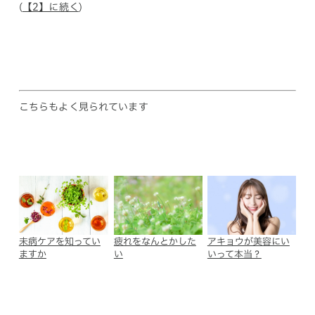
(
【2】に続く
)
こちらもよく見られています
未病ケアを知ってい
疲れをなんとかした
アキョウが美容にい
ますか
い
いって本当？