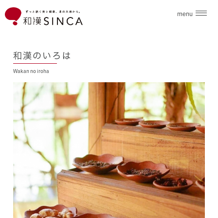
menu
企業情報
和漢のいろは
Wakan no iroha
ブランド
こだわり素材
ニュース
和漢のいろは
採用情報
お問合せ