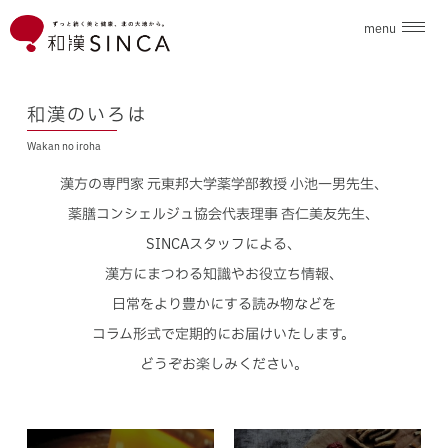
menu
企業情報
和漢のいろは
Wakan no iroha
ブランド
漢方の専門家 元東邦大学薬学部教授 小池一男先生、
こだわり素材
薬膳コンシェルジュ協会代表理事 杏仁美友先生、
SINCAスタッフによる、
ニュース
漢方にまつわる知識やお役立ち情報、
日常をより豊かにする読み物などを
和漢のいろは
コラム形式で定期的にお届けいたします。
どうぞお楽しみください。
採用情報
お問合せ