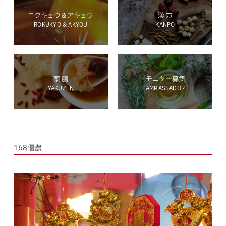
ロクキョウ＆アキョウ
漢 方
ROKUKYO & AKYOU
KANPO
ホールディングス サイト
薬 膳
モニター募集
YAKUZEN
AMBASSADOR
Language
168優農