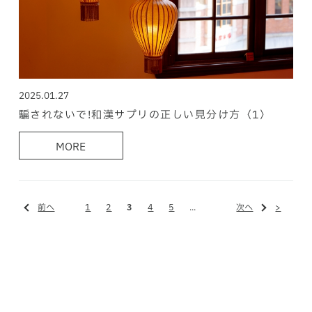
2025.01.27
騙されないで!和漢サプリの正しい見分け方〈1〉
MORE
前へ
1
2
3
4
5
...
次へ
>