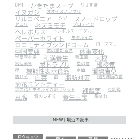
BMI
かきたまスープ
やせすぎ
イヌガシ
オオイヌノフグリ
サルコペニア
シソ
スノードロップ
セロリ
ネズミモチ
プロテイン
ヘレボルス
ヘレボルス・ニゲル
ペーパーホワイト
ホタルイカ
ロコモティブシンドローム
ローズマリー
中国薬典
体の重だるさ
体重変化
半夏厚朴湯
和漢養生
善玉菌
大根
宮廷美容
尿トラブル
星の瞳
梅核気
樫
機能性表示食品
水仙
瑠璃唐草
瘦せる
白菜
肌
脂肪対策
腸内環境改善
菊花ミントティー
菜の花とホタルイカのリゾット
補腎薬
豆乳鍋
豆腐
雪のしずく
養生三宝
騙され
| NEW | 最近の記事
ロクキョウ