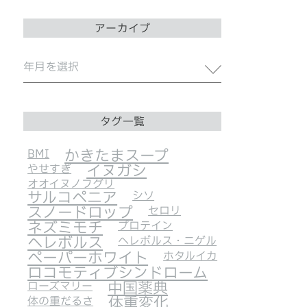
アーカイブ
タグ一覧
BMI
かきたまスープ
やせすぎ
イヌガシ
オオイヌノフグリ
サルコペニア
シソ
スノードロップ
セロリ
ネズミモチ
プロテイン
ヘレボルス
ヘレボルス・ニゲル
ペーパーホワイト
ホタルイカ
ロコモティブシンドローム
ローズマリー
中国薬典
体の重だるさ
体重変化