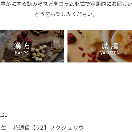
り豊かにする読み物などを
コラム形式で定期的にお届け
どうぞお楽しみください。
漢 方
薬 膳
KANPO
YAKUZEN
1.21
先生 花通信【92】フクジュソウ