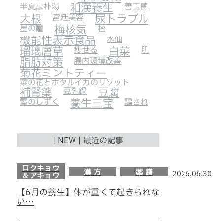
半夏厚朴湯
和漢養生
善玉菌
大根
宮廷美容
尿トラブル
星の瞳
梅核気
樫
機能性表示食品
水仙
瑠璃唐草
瘦せる
白菜
肌
脂肪対策
腸内環境改善
菊花ミントティー
菜の花とホタルイカのリゾット
補腎薬
豆乳鍋
豆腐
雪のしずく
養生三宝
騙され
| NEW | 最近の記事
ロクキョウ
漢 方
薬 膳
2026.06.30
＆アキョウ
【6月の養生】体が重くて起きられな
い…