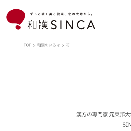
TOP
和漢のいろは
花
和漢のいろは
企業情報
ブランド
こだわり素材
和漢のいろはトップ
企業情報トップ
ブランドトップ
漢方の専門家 元東邦大
S