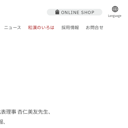
ONLINE SHOP
Language
ニュース
和漢のいろは
採用情報
お問合せ
ジ
 方
通販商品一覧
研究活動
沿革
薬 膳
社会への取り組み
モニター募集
卸商品一覧
アクセス
表理事 杏仁美友先生、
報、