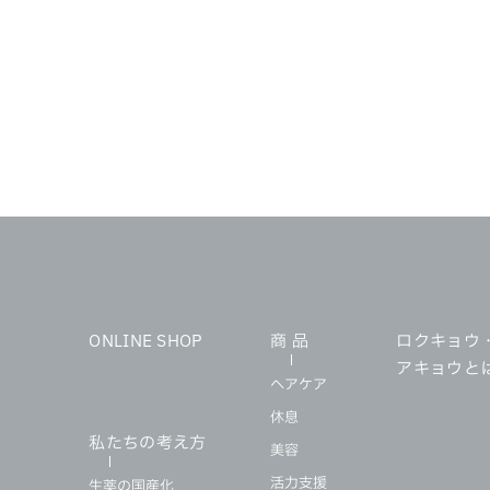
ONLINE SHOP
商 品
ロクキョウ
アキョウと
ヘアケア
休息
私たちの考え方
美容
活力支援
生薬の国産化