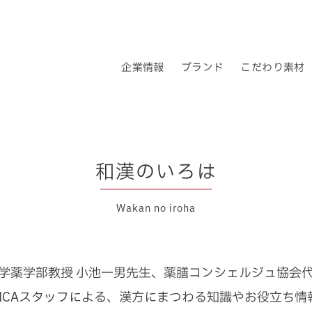
企業情報
ブランド
こだわり素材
企業理念
ブランドについて
ロクキョウ・アキョウとは
ロクキョウ＆アキョウ
会社概要
トップメッセー
漢
和漢のいろは
Wakan no iroha
学薬学部教授 小池一男先生、
薬膳コンシェルジュ協会代
INCAスタッフによる、
漢方にまつわる知識やお役立ち情