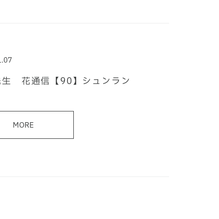
1.07
先生 花通信【90】シュンラン
MORE