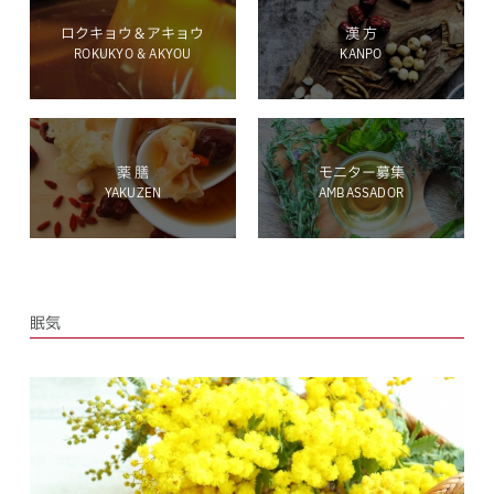
ロクキョウ＆アキョウ
漢 方
ROKUKYO & AKYOU
KANPO
ホールディングス サイト
薬 膳
モニター募集
YAKUZEN
AMBASSADOR
Language
眠気