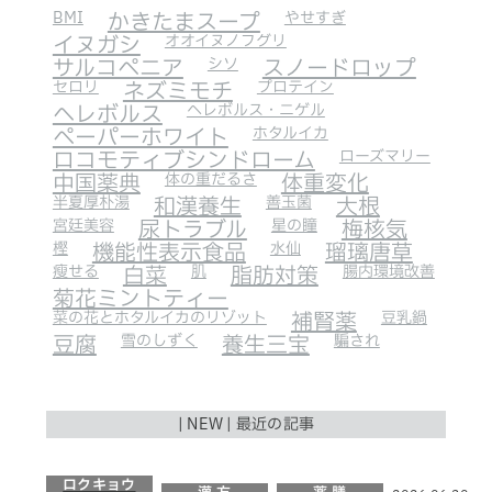
BMI
かきたまスープ
やせすぎ
イヌガシ
オオイヌノフグリ
サルコペニア
シソ
スノードロップ
セロリ
ネズミモチ
プロテイン
ヘレボルス
ヘレボルス・ニゲル
ペーパーホワイト
ホタルイカ
ロコモティブシンドローム
ローズマリー
中国薬典
体の重だるさ
体重変化
半夏厚朴湯
和漢養生
善玉菌
大根
宮廷美容
尿トラブル
星の瞳
梅核気
樫
機能性表示食品
水仙
瑠璃唐草
瘦せる
白菜
肌
脂肪対策
腸内環境改善
菊花ミントティー
菜の花とホタルイカのリゾット
補腎薬
豆乳鍋
豆腐
雪のしずく
養生三宝
騙され
| NEW | 最近の記事
ロクキョウ