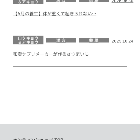
漢 方
薬 膳
2026.06.30
＆アキョウ
【6月の養生】体が重くて起きられない…
ロクキョウ
漢 方
薬 膳
2025.10.24
＆アキョウ
和漢サプリメーカーが作るさつまいも