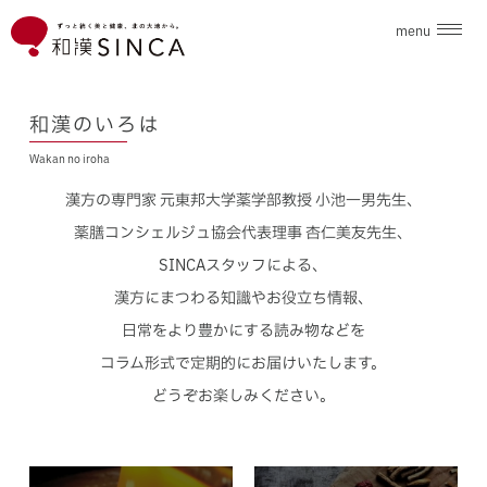
menu
企業情報
和漢のいろは
Wakan no iroha
ブランド
漢方の専門家 元東邦大学薬学部教授 小池一男先生、
こだわり素材
薬膳コンシェルジュ協会代表理事 杏仁美友先生、
SINCAスタッフによる、
ニュース
漢方にまつわる知識やお役立ち情報、
日常をより豊かにする読み物などを
和漢のいろは
コラム形式で定期的にお届けいたします。
どうぞお楽しみください。
採用情報
お問合せ