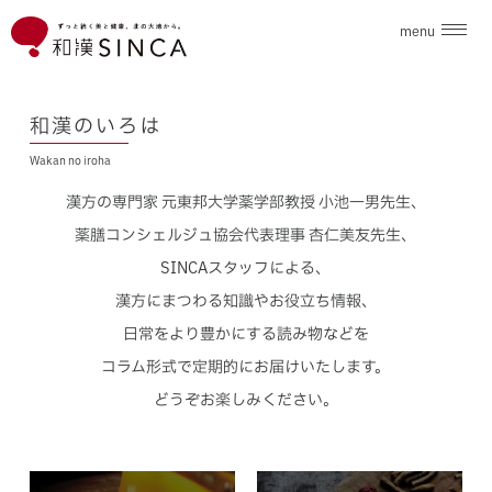
menu
企業情報
和漢のいろは
Wakan no iroha
ブランド
漢方の専門家 元東邦大学薬学部教授 小池一男先生、
こだわり素材
薬膳コンシェルジュ協会代表理事 杏仁美友先生、
SINCAスタッフによる、
ニュース
漢方にまつわる知識やお役立ち情報、
日常をより豊かにする読み物などを
和漢のいろは
コラム形式で定期的にお届けいたします。
どうぞお楽しみください。
採用情報
お問合せ