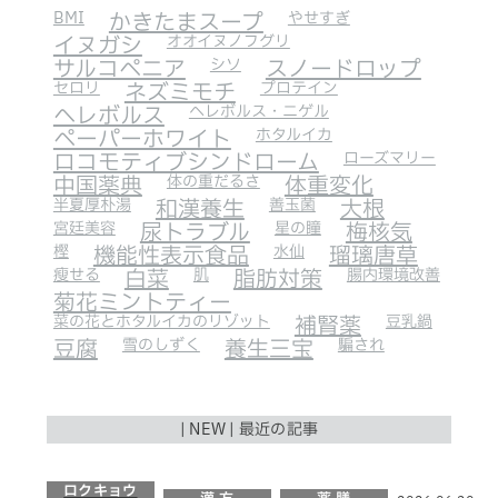
BMI
かきたまスープ
やせすぎ
イヌガシ
オオイヌノフグリ
サルコペニア
シソ
スノードロップ
セロリ
ネズミモチ
プロテイン
ヘレボルス
ヘレボルス・ニゲル
ペーパーホワイト
ホタルイカ
ロコモティブシンドローム
ローズマリー
中国薬典
体の重だるさ
体重変化
半夏厚朴湯
和漢養生
善玉菌
大根
宮廷美容
尿トラブル
星の瞳
梅核気
樫
機能性表示食品
水仙
瑠璃唐草
瘦せる
白菜
肌
脂肪対策
腸内環境改善
菊花ミントティー
菜の花とホタルイカのリゾット
補腎薬
豆乳鍋
豆腐
雪のしずく
養生三宝
騙され
| NEW | 最近の記事
ロクキョウ