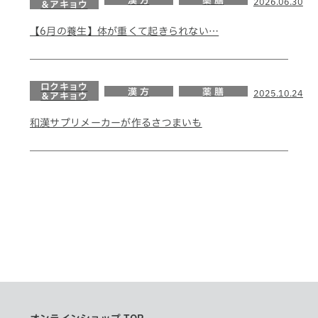
漢 方
薬 膳
2026.06.30
＆アキョウ
【6月の養生】体が重くて起きられない…
ロクキョウ
漢 方
薬 膳
2025.10.24
＆アキョウ
和漢サプリメーカーが作るさつまいも