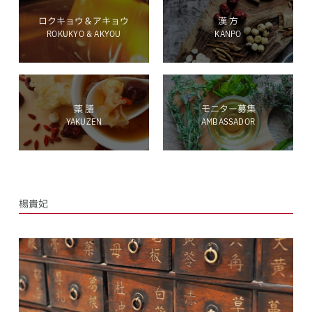
ロクキョウ＆アキョウ
漢 方
ROKUKYO & AKYOU
KANPO
ホールディングス サイト
薬 膳
モニター募集
YAKUZEN
AMBASSADOR
Language
楊貴妃