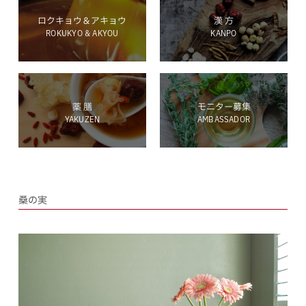
ロクキョウ＆アキョウ
漢 方
ROKUKYO & AKYOU
KANPO
ホールディングス サイト
薬 膳
モニター募集
YAKUZEN
AMBASSADOR
Language
桑の実