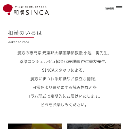
menu
企業情報
和漢のいろは
Wakan no iroha
ブランド
漢方の専門家 元東邦大学薬学部教授 小池一男先生、
こだわり素材
薬膳コンシェルジュ協会代表理事 杏仁美友先生、
SINCAスタッフによる、
ニュース
漢方にまつわる知識やお役立ち情報、
日常をより豊かにする読み物などを
和漢のいろは
コラム形式で定期的にお届けいたします。
どうぞお楽しみください。
採用情報
お問合せ