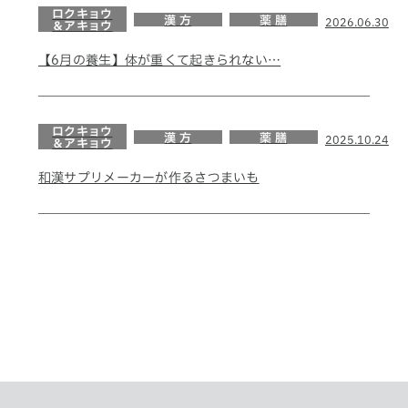
ロクキョウ
漢 方
薬 膳
2026.06.30
＆アキョウ
【6月の養生】体が重くて起きられない…
ロクキョウ
漢 方
薬 膳
2025.10.24
＆アキョウ
和漢サプリメーカーが作るさつまいも