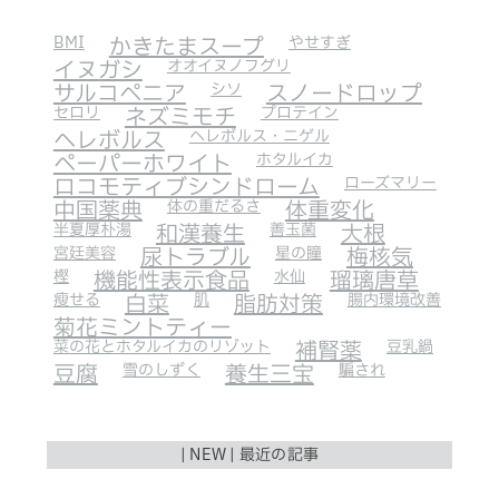
BMI
かきたまスープ
やせすぎ
イヌガシ
オオイヌノフグリ
サルコペニア
シソ
スノードロップ
セロリ
ネズミモチ
プロテイン
ヘレボルス
ヘレボルス・ニゲル
ペーパーホワイト
ホタルイカ
ロコモティブシンドローム
ローズマリー
中国薬典
体の重だるさ
体重変化
半夏厚朴湯
和漢養生
善玉菌
大根
宮廷美容
尿トラブル
星の瞳
梅核気
樫
機能性表示食品
水仙
瑠璃唐草
瘦せる
白菜
肌
脂肪対策
腸内環境改善
菊花ミントティー
菜の花とホタルイカのリゾット
補腎薬
豆乳鍋
豆腐
雪のしずく
養生三宝
騙され
| NEW | 最近の記事