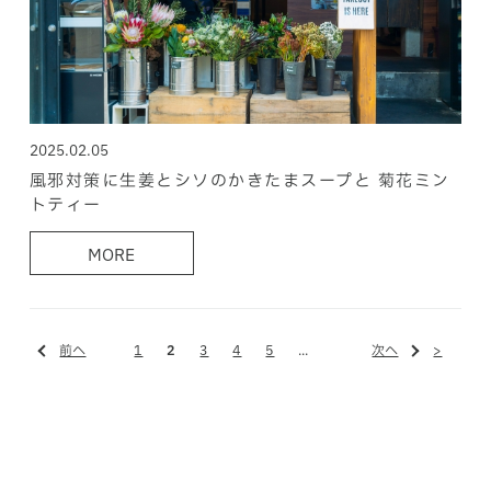
2025.02.05
風邪対策に生姜とシソのかきたまスープと 菊花ミン
トティー
MORE
前へ
1
2
3
4
5
...
次へ
>