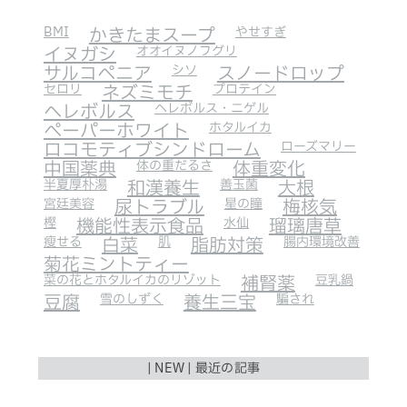
BMI
かきたまスープ
やせすぎ
イヌガシ
オオイヌノフグリ
サルコペニア
シソ
スノードロップ
セロリ
ネズミモチ
プロテイン
ヘレボルス
ヘレボルス・ニゲル
ペーパーホワイト
ホタルイカ
ロコモティブシンドローム
ローズマリー
中国薬典
体の重だるさ
体重変化
半夏厚朴湯
和漢養生
善玉菌
大根
宮廷美容
尿トラブル
星の瞳
梅核気
樫
機能性表示食品
水仙
瑠璃唐草
瘦せる
白菜
肌
脂肪対策
腸内環境改善
菊花ミントティー
菜の花とホタルイカのリゾット
補腎薬
豆乳鍋
豆腐
雪のしずく
養生三宝
騙され
| NEW | 最近の記事