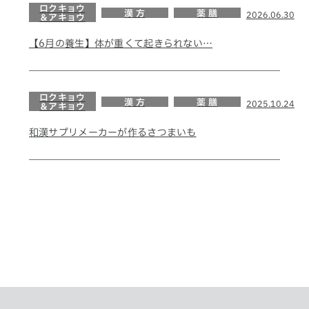
ロクキョウ
漢 方
薬 膳
2026.06.30
＆アキョウ
【6月の養生】体が重くて起きられない…
ロクキョウ
漢 方
薬 膳
2025.10.24
＆アキョウ
和漢サプリメーカーが作るさつまいも