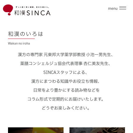
menu
企業情報
和漢のいろは
Wakan no iroha
ブランド
漢方の専門家 元東邦大学薬学部教授 小池一男先生、
こだわり素材
薬膳コンシェルジュ協会代表理事 杏仁美友先生、
SINCAスタッフによる、
ニュース
漢方にまつわる知識やお役立ち情報、
日常をより豊かにする読み物などを
和漢のいろは
コラム形式で定期的にお届けいたします。
どうぞお楽しみください。
採用情報
お問合せ