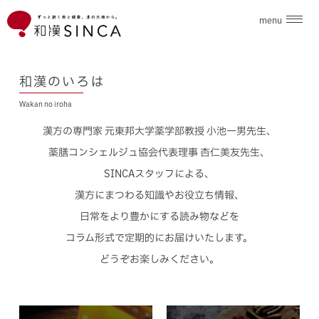
menu
企業情報
和漢のいろは
Wakan no iroha
ブランド
漢方の専門家 元東邦大学薬学部教授 小池一男先生、
こだわり素材
薬膳コンシェルジュ協会代表理事 杏仁美友先生、
SINCAスタッフによる、
ニュース
漢方にまつわる知識やお役立ち情報、
日常をより豊かにする読み物などを
和漢のいろは
コラム形式で定期的にお届けいたします。
どうぞお楽しみください。
採用情報
お問合せ