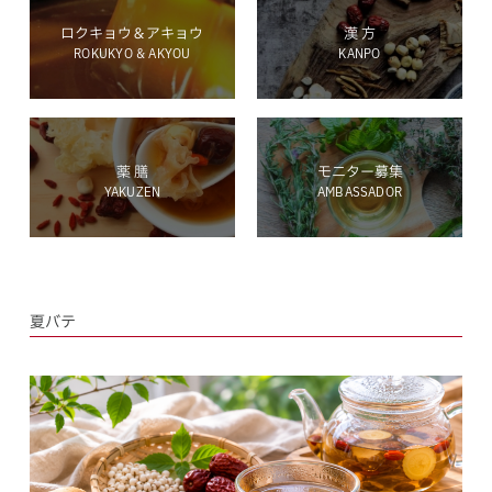
ロクキョウ＆アキョウ
漢 方
ROKUKYO & AKYOU
KANPO
ホールディングス サイト
薬 膳
モニター募集
YAKUZEN
AMBASSADOR
Language
夏バテ