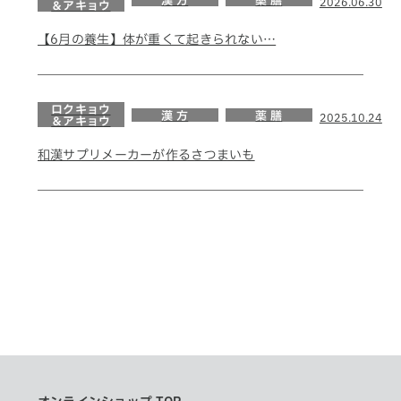
漢 方
薬 膳
2026.06.30
＆アキョウ
【6月の養生】体が重くて起きられない…
ロクキョウ
漢 方
薬 膳
2025.10.24
＆アキョウ
和漢サプリメーカーが作るさつまいも