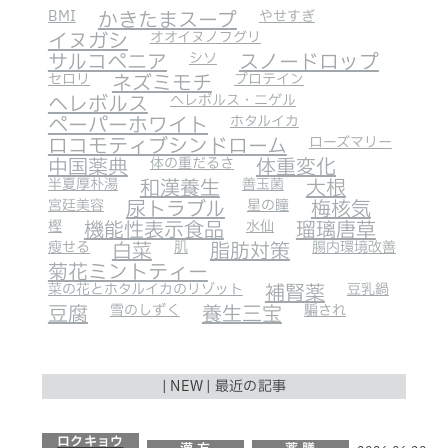
BMI
かきたまスープ
やせすぎ
イヌガシ
オオイヌノフグリ
サルコペニア
シソ
スノードロップ
セロリ
ネズミモチ
プロテイン
ヘレボルス
ヘレボルス・ニゲル
ペーパーホワイト
ホタルイカ
ロコモティブシンドローム
ローズマリー
中国薬典
体の重だるさ
体重変化
半夏厚朴湯
和漢養生
善玉菌
大根
宮廷美容
尿トラブル
星の瞳
梅核気
樫
機能性表示食品
水仙
瑠璃唐草
瘦せる
白菜
肌
脂肪対策
腸内環境改善
菊花ミントティー
菜の花とホタルイカのリゾット
補腎薬
豆乳鍋
豆腐
雪のしずく
養生三宝
騙され
| NEW | 最近の記事
ロクキョウ