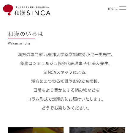
menu
企業情報
和漢のいろは
Wakan no iroha
ブランド
漢方の専門家 元東邦大学薬学部教授 小池一男先生、
こだわり素材
薬膳コンシェルジュ協会代表理事 杏仁美友先生、
SINCAスタッフによる、
ニュース
漢方にまつわる知識やお役立ち情報、
日常をより豊かにする読み物などを
和漢のいろは
コラム形式で定期的にお届けいたします。
どうぞお楽しみください。
採用情報
お問合せ