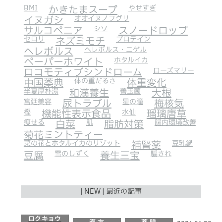
BMI
かきたまスープ
やせすぎ
イヌガシ
オオイヌノフグリ
サルコペニア
シソ
スノードロップ
セロリ
ネズミモチ
プロテイン
ヘレボルス
ヘレボルス・ニゲル
ペーパーホワイト
ホタルイカ
ロコモティブシンドローム
ローズマリー
中国薬典
体の重だるさ
体重変化
半夏厚朴湯
和漢養生
善玉菌
大根
宮廷美容
尿トラブル
星の瞳
梅核気
樫
機能性表示食品
水仙
瑠璃唐草
瘦せる
白菜
肌
脂肪対策
腸内環境改善
菊花ミントティー
菜の花とホタルイカのリゾット
補腎薬
豆乳鍋
豆腐
雪のしずく
養生三宝
騙され
| NEW | 最近の記事
ロクキョウ