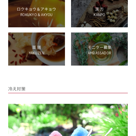
ロクキョウ＆アキョウ
漢 方
ROKUKYO & AKYOU
KANPO
ホールディングス サイト
薬 膳
モニター募集
YAKUZEN
AMBASSADOR
Language
冷え対策