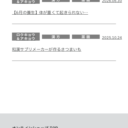
漢 方
薬 膳
2026.06.30
＆アキョウ
【6月の養生】体が重くて起きられない…
ロクキョウ
漢 方
薬 膳
2025.10.24
＆アキョウ
和漢サプリメーカーが作るさつまいも