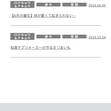
ロクキョウ
漢 方
薬 膳
2026.06.30
＆アキョウ
【6月の養生】体が重くて起きられない…
ロクキョウ
漢 方
薬 膳
2025.10.24
＆アキョウ
和漢サプリメーカーが作るさつまいも