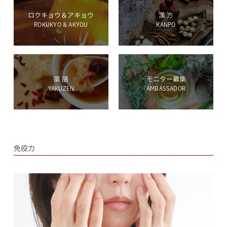
ロクキョウ＆アキョウ
漢 方
ROKUKYO & AKYOU
KANPO
ホールディングス サイト
薬 膳
モニター募集
YAKUZEN
AMBASSADOR
Language
免疫力