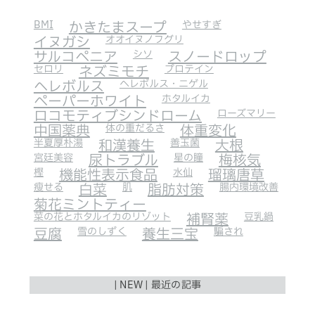
BMI
かきたまスープ
やせすぎ
イヌガシ
オオイヌノフグリ
サルコペニア
シソ
スノードロップ
セロリ
ネズミモチ
プロテイン
ヘレボルス
ヘレボルス・ニゲル
ペーパーホワイト
ホタルイカ
ロコモティブシンドローム
ローズマリー
中国薬典
体の重だるさ
体重変化
半夏厚朴湯
和漢養生
善玉菌
大根
宮廷美容
尿トラブル
星の瞳
梅核気
樫
機能性表示食品
水仙
瑠璃唐草
瘦せる
白菜
肌
脂肪対策
腸内環境改善
菊花ミントティー
菜の花とホタルイカのリゾット
補腎薬
豆乳鍋
豆腐
雪のしずく
養生三宝
騙され
| NEW | 最近の記事