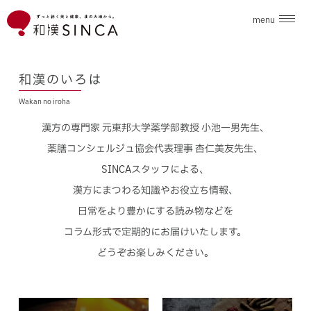
menu
企業情報
和漢のいろは
Wakan no iroha
ブランド
漢方の専門家 元東邦大学薬学部教授 小池一男先生、
こだわり素材
薬膳コンシェルジュ協会代表理事 杏仁美友先生、
SINCAスタッフによる、
ニュース
漢方にまつわる知識やお役立ち情報、
日常をより豊かにする読み物などを
和漢のいろは
コラム形式で定期的にお届けいたします。
どうぞお楽しみください。
採用情報
お問合せ