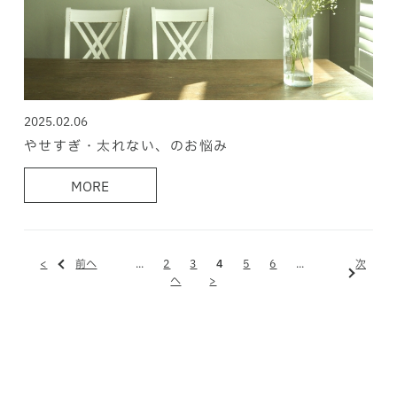
2025.02.06
やせすぎ・太れない、のお悩み
MORE
<
前へ
...
2
3
4
5
6
...
次
へ
>