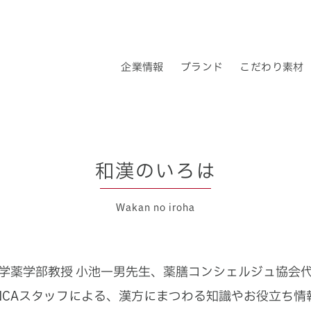
企業情報
ブランド
こだわり素材
企業理念
ブランドについて
ロクキョウ・アキョウとは
ロクキョウ＆アキョウ
会社概要
トップメッセー
漢
和漢のいろは
Wakan no iroha
学薬学部教授 小池一男先生、
薬膳コンシェルジュ協会代
INCAスタッフによる、
漢方にまつわる知識やお役立ち情