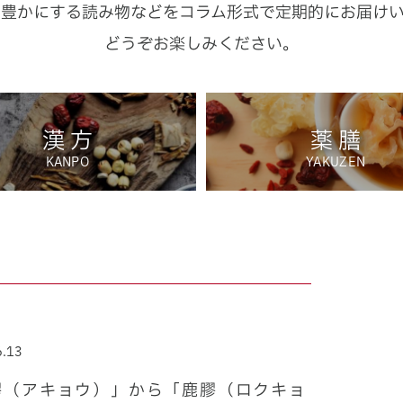
り豊かにする読み物などを
コラム形式で定期的にお届け
どうぞお楽しみください。
漢 方
薬 膳
KANPO
YAKUZEN
6.13
膠（アキョウ）」から「鹿膠（ロクキョ