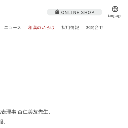
ONLINE SHOP
Language
ニュース
和漢のいろは
採用情報
お問合せ
ジ
 方
通販商品一覧
研究活動
沿革
薬 膳
社会への取り組み
モニター募集
卸商品一覧
アクセス
表理事 杏仁美友先生、
報、