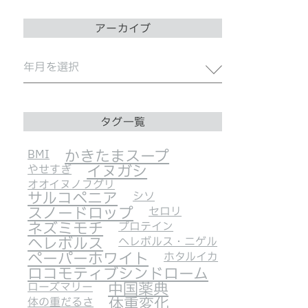
アーカイブ
タグ一覧
BMI
かきたまスープ
やせすぎ
イヌガシ
オオイヌノフグリ
サルコペニア
シソ
スノードロップ
セロリ
ネズミモチ
プロテイン
ヘレボルス
ヘレボルス・ニゲル
ペーパーホワイト
ホタルイカ
ロコモティブシンドローム
ローズマリー
中国薬典
体の重だるさ
体重変化