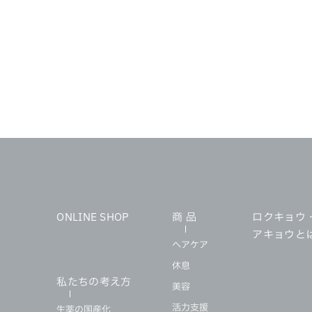
ONLINE SHOP
商 品
ロクキョウ
アキョウと
ヘアケア
休息
私たちの考え方
美容
活力支援
生薬の国産化