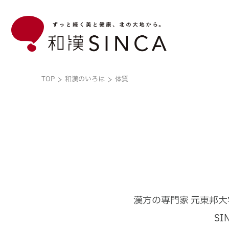
TOP
和漢のいろは
体質
和漢のいろは
企業情報
ブランド
こだわり素材
和漢のいろはトップ
企業情報トップ
ブランドトップ
漢方の専門家 元東邦大
S