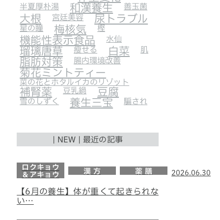
半夏厚朴湯
和漢養生
善玉菌
大根
宮廷美容
尿トラブル
星の瞳
梅核気
樫
機能性表示食品
水仙
瑠璃唐草
瘦せる
白菜
肌
脂肪対策
腸内環境改善
菊花ミントティー
菜の花とホタルイカのリゾット
補腎薬
豆乳鍋
豆腐
雪のしずく
養生三宝
騙され
| NEW | 最近の記事
ロクキョウ
漢 方
薬 膳
2026.06.30
＆アキョウ
【6月の養生】体が重くて起きられな
い…