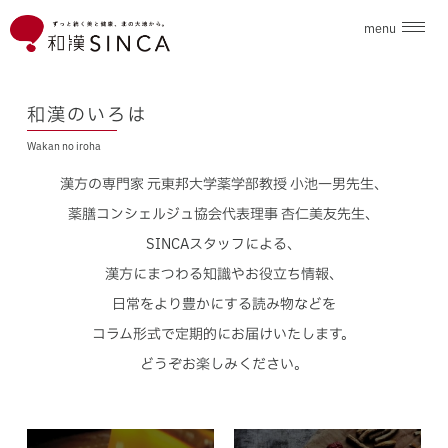
menu
企業情報
和漢のいろは
Wakan no iroha
ブランド
漢方の専門家 元東邦大学薬学部教授 小池一男先生、
こだわり素材
薬膳コンシェルジュ協会代表理事 杏仁美友先生、
SINCAスタッフによる、
ニュース
漢方にまつわる知識やお役立ち情報、
日常をより豊かにする読み物などを
和漢のいろは
コラム形式で定期的にお届けいたします。
どうぞお楽しみください。
採用情報
お問合せ