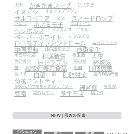
BMI
かきたまスープ
やせすぎ
イヌガシ
オオイヌノフグリ
サルコペニア
シソ
スノードロップ
セロリ
ネズミモチ
プロテイン
ヘレボルス
ヘレボルス・ニゲル
ペーパーホワイト
ホタルイカ
ロコモティブシンドローム
ローズマリー
中国薬典
体の重だるさ
体重変化
半夏厚朴湯
和漢養生
善玉菌
大根
宮廷美容
尿トラブル
星の瞳
梅核気
樫
機能性表示食品
水仙
瑠璃唐草
瘦せる
白菜
肌
脂肪対策
腸内環境改善
菊花ミントティー
菜の花とホタルイカのリゾット
補腎薬
豆乳鍋
豆腐
雪のしずく
養生三宝
騙され
| NEW | 最近の記事
ロクキョウ