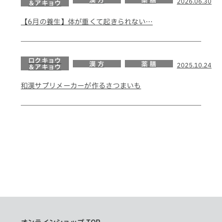
漢 方
薬 膳
2026.06.30
＆アキョウ
【6月の養生】体が重くて起きられない…
ロクキョウ
漢 方
薬 膳
2025.10.24
＆アキョウ
和漢サプリメーカーが作るさつまいも