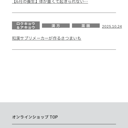
【6月の養生】体が重くて起きられない…
ロクキョウ
漢 方
薬 膳
2025.10.24
＆アキョウ
和漢サプリメーカーが作るさつまいも
オンラインショップ TOP