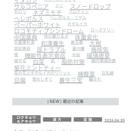
イヌガシ
サルコペニア
シソ
スノードロップ
セロリ
ネズミモチ
プロテイン
ヘレボルス
ヘレボルス・ニゲル
ペーパーホワイト
ホタルイカ
ロコモティブシンドローム
ローズマリー
中国薬典
体の重だるさ
体重変化
半夏厚朴湯
和漢養生
善玉菌
大根
宮廷美容
尿トラブル
星の瞳
梅核気
樫
機能性表示食品
水仙
瑠璃唐草
瘦せる
白菜
肌
脂肪対策
腸内環境改善
菊花ミントティー
菜の花とホタルイカのリゾット
補腎薬
豆乳鍋
豆腐
雪のしずく
養生三宝
騙され
| NEW | 最近の記事
ロクキョウ
漢 方
薬 膳
2026.06.30
＆アキョウ