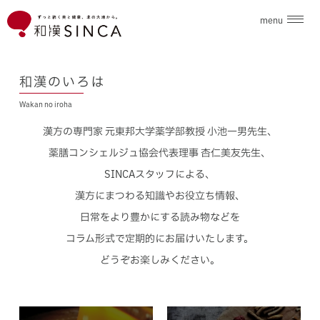
menu
企業情報
和漢のいろは
Wakan no iroha
ブランド
漢方の専門家 元東邦大学薬学部教授 小池一男先生、
こだわり素材
薬膳コンシェルジュ協会代表理事 杏仁美友先生、
SINCAスタッフによる、
ニュース
漢方にまつわる知識やお役立ち情報、
日常をより豊かにする読み物などを
和漢のいろは
コラム形式で定期的にお届けいたします。
どうぞお楽しみください。
採用情報
お問合せ