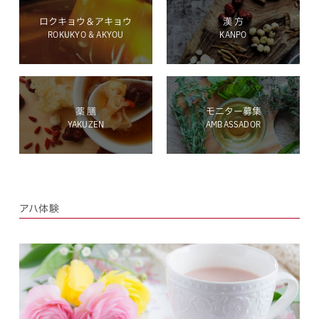
ロクキョウ＆アキョウ
漢 方
ROKUKYO & AKYOU
KANPO
ホールディングス サイト
薬 膳
モニター募集
YAKUZEN
AMBASSADOR
Language
アハ体験