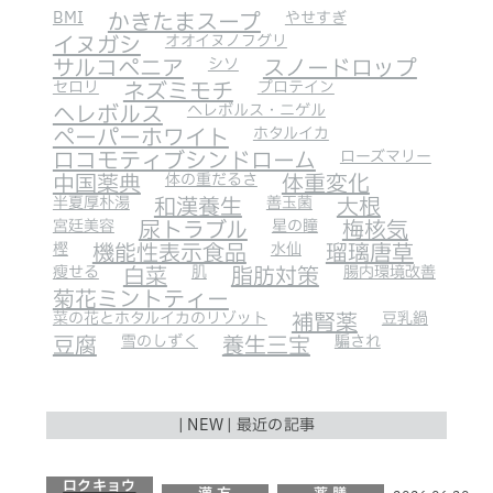
BMI
かきたまスープ
やせすぎ
イヌガシ
オオイヌノフグリ
サルコペニア
シソ
スノードロップ
セロリ
ネズミモチ
プロテイン
ヘレボルス
ヘレボルス・ニゲル
ペーパーホワイト
ホタルイカ
ロコモティブシンドローム
ローズマリー
中国薬典
体の重だるさ
体重変化
半夏厚朴湯
和漢養生
善玉菌
大根
宮廷美容
尿トラブル
星の瞳
梅核気
樫
機能性表示食品
水仙
瑠璃唐草
瘦せる
白菜
肌
脂肪対策
腸内環境改善
菊花ミントティー
菜の花とホタルイカのリゾット
補腎薬
豆乳鍋
豆腐
雪のしずく
養生三宝
騙され
| NEW | 最近の記事
ロクキョウ