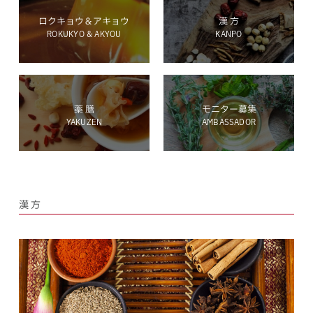
ロクキョウ＆アキョウ
漢 方
ROKUKYO & AKYOU
KANPO
ホールディングス サイト
薬 膳
モニター募集
YAKUZEN
AMBASSADOR
Language
漢 方