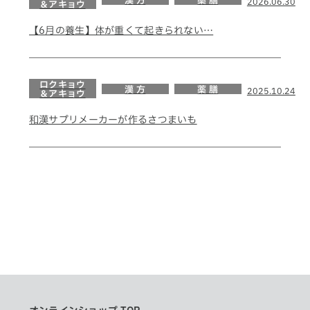
漢 方
薬 膳
2026.06.30
＆アキョウ
【6月の養生】体が重くて起きられない…
ロクキョウ
漢 方
薬 膳
2025.10.24
＆アキョウ
和漢サプリメーカーが作るさつまいも