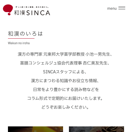
menu
企業情報
和漢のいろは
Wakan no iroha
ブランド
漢方の専門家 元東邦大学薬学部教授 小池一男先生、
こだわり素材
薬膳コンシェルジュ協会代表理事 杏仁美友先生、
SINCAスタッフによる、
ニュース
漢方にまつわる知識やお役立ち情報、
日常をより豊かにする読み物などを
和漢のいろは
コラム形式で定期的にお届けいたします。
どうぞお楽しみください。
採用情報
お問合せ