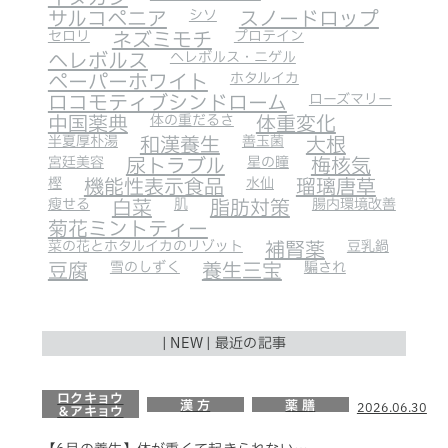
サルコペニア
シソ
スノードロップ
セロリ
ネズミモチ
プロテイン
ヘレボルス
ヘレボルス・ニゲル
ペーパーホワイト
ホタルイカ
ロコモティブシンドローム
ローズマリー
中国薬典
体の重だるさ
体重変化
半夏厚朴湯
和漢養生
善玉菌
大根
宮廷美容
尿トラブル
星の瞳
梅核気
樫
機能性表示食品
水仙
瑠璃唐草
瘦せる
白菜
肌
脂肪対策
腸内環境改善
菊花ミントティー
菜の花とホタルイカのリゾット
補腎薬
豆乳鍋
豆腐
雪のしずく
養生三宝
騙され
| NEW | 最近の記事
ロクキョウ
漢 方
薬 膳
2026.06.30
＆アキョウ