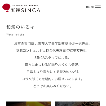
menu
企業情報
和漢のいろは
Wakan no iroha
ブランド
漢方の専門家 元東邦大学薬学部教授 小池一男先生、
こだわり素材
薬膳コンシェルジュ協会代表理事 杏仁美友先生、
SINCAスタッフによる、
ニュース
漢方にまつわる知識やお役立ち情報、
日常をより豊かにする読み物などを
和漢のいろは
コラム形式で定期的にお届けいたします。
どうぞお楽しみください。
採用情報
お問合せ