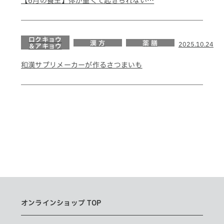
【6月の養生】体が重くて起きられない…
ロクキョウ
漢 方
薬 膳
2025.10.24
＆アキョウ
和漢サプリメーカーが作るさつまいも
オンラインショップ TOP