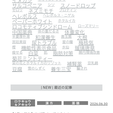
イヌガシ
サルコペニア
シソ
スノードロップ
セロリ
ネズミモチ
プロテイン
ヘレボルス
ヘレボルス・ニゲル
ペーパーホワイト
ホタルイカ
ロコモティブシンドローム
ローズマリー
中国薬典
体の重だるさ
体重変化
半夏厚朴湯
和漢養生
善玉菌
大根
宮廷美容
尿トラブル
星の瞳
梅核気
樫
機能性表示食品
水仙
瑠璃唐草
瘦せる
白菜
肌
脂肪対策
腸内環境改善
菊花ミントティー
菜の花とホタルイカのリゾット
補腎薬
豆乳鍋
豆腐
雪のしずく
養生三宝
騙され
| NEW | 最近の記事
ロクキョウ
漢 方
薬 膳
2026.06.30
＆アキョウ