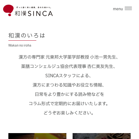
menu
企業情報
和漢のいろは
Wakan no iroha
ブランド
漢方の専門家 元東邦大学薬学部教授 小池一男先生、
こだわり素材
薬膳コンシェルジュ協会代表理事 杏仁美友先生、
SINCAスタッフによる、
ニュース
漢方にまつわる知識やお役立ち情報、
日常をより豊かにする読み物などを
和漢のいろは
コラム形式で定期的にお届けいたします。
どうぞお楽しみください。
採用情報
お問合せ