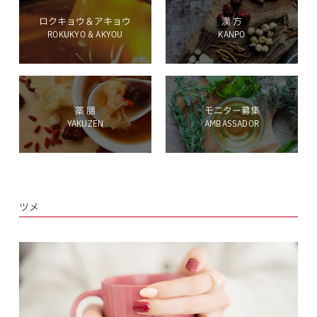
ロクキョウ＆アキョウ
漢 方
ROKUKYO & AKYOU
KANPO
ホールディングス サイト
薬 膳
モニター募集
YAKUZEN
AMBASSADOR
Language
ツメ