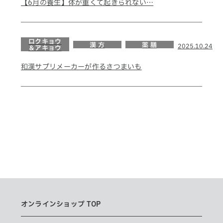
【6月の養生】体が重くて起きられない…
ロクキョウ
漢 方
薬 膳
2025.10.24
＆アキョウ
和漢サプリメーカーが作るさつまいも
オンラインショップ TOP